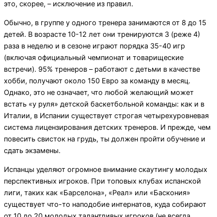
это, скорее, – исключение из правил.
Обычно, в группе у одного тренера занимаются от 8 до 15
детей. В возрасте 10-12 лет они тренируются 3 (реже 4)
раза в неделю и в сезоне играют порядка 35-40 игр
(включая официальный чемпионат и товарищеские
встречи). 95% тренеров – работают с детьми в качестве
хобби, получают около 150 Евро за команду в месяц.
Однако, это не означает, что любой желающий может
встать «у руля» детской баскетбольной команды: как и в
Италии, в Испании существует строгая четырехуровневая
система лицензирования детских тренеров. И прежде, чем
повесить свисток на грудь, ты должен пройти обучение и
сдать экзамены.
Испанцы уделяют огромное внимание скаутингу молодых
перспективных игроков. При топовых клубах испанской
лиги, таких как «Барселона», «Реал» или «Баскония»
существует что-то наподобие интернатов, куда собирают
от 10 до 20 молодых талантливых игроков (не всегда